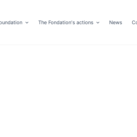
oundation
The Fondation's actions
News
C
tualitésPris
itiqueActuali