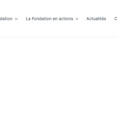
dation
La Fondation en actions
Actualités
C
tualitésPris
itiqueActuali