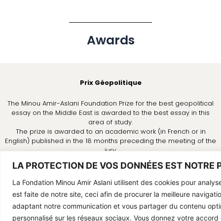
Awards
Prix Géopolitique
The Minou Amir-Aslani Foundation Prize for the best geopolitical
essay on the Middle East is awarded to the best essay in this
area of study.
The prize is awarded to an academic work (in French or in
English) published in the 18 months preceding the meeting of the
jury.
LA PROTECTION DE VOS DONNÉES EST NOTRE P
Prix Théâtre
La Fondation Minou Amir Aslani utilisent des cookies pour analyser 
Le Prix théâtral organisé par la Fondation Minou Amir-Aslani a
est faite de notre site, ceci afin de procurer la meilleure navigati
pour but de récompenser l’écriture d’une pièce de théâtre
adaptant notre communication et vous partager du contenu opti
contemporaine, française, créée et mise en scène dans ls dix-
personnalisé sur les réseaux sociaux. Vous donnez votre accord 
huit derniers mois.