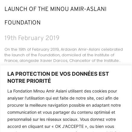
LAUNCH OF THE MINOU AMIR-ASLANI
FOUNDATION
19th February 2019
On the 19th of February 2019, Ardavan Amir-Aslani celebrated
the launch of the Foundation, domiciled at the Institute of
France, alongside Xavier Darcos, Chancellor of the Institute...
READ MORE
LA PROTECTION DE VOS DONNÉES EST
NOTRE PRIORITÉ
La Fondation Minou Amir Aslani utilisent des cookies pour
analyser l'utilisation qui est faite de notre site, ceci afin de
Legal Information
procurer la meilleure navigation possible en adaptant notre
The Foundation
communication et vous partager du contenu optimisé et
Contact
personnalisé sur les réseaux sociaux. Vous donnez votre
accord en cliquant sur «
OK J'ACCEPTE
», ou bien vous