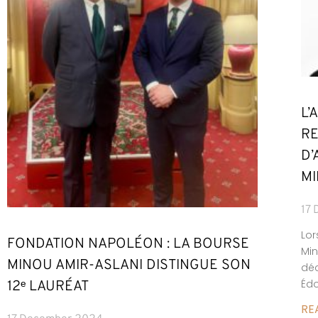
L’
RE
D’
MI
17
Lor
FONDATION NAPOLÉON : LA BOURSE
Min
MINOU AMIR-ASLANI DISTINGUE SON
déc
Édo
12ᵉ LAURÉAT
RE