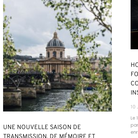
HO
FO
CO
IN
10 
Le 
par
UNE NOUVELLE SAISON DE
enr
TRANSMISSION, DE MÉMOIRE ET