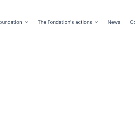
oundation
The Fondation's actions
News
C
PatrimoineAct
All Our Latest News