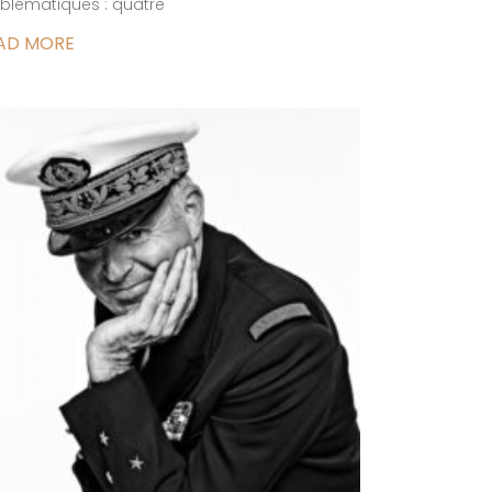
lématiques : quatre
AD MORE