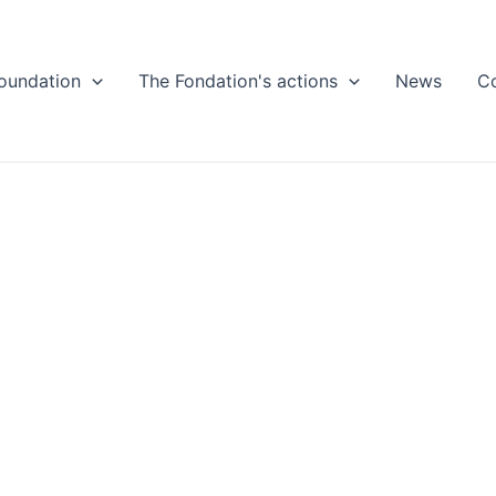
oundation
The Fondation's actions
News
C
unes TalentsA
All Our Latest News