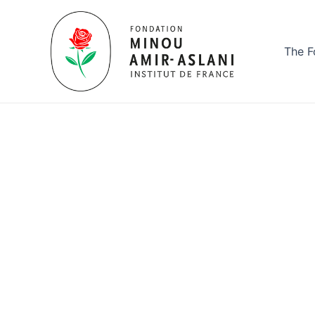
Aller
au
contenu
The F
ActualitésJe