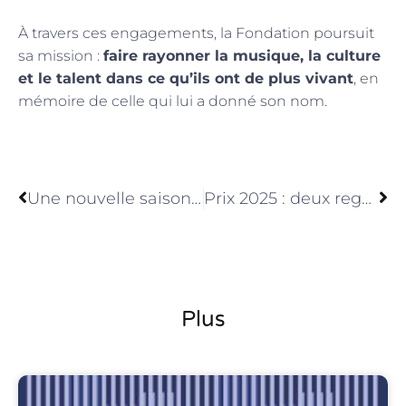
À travers ces engagements, la Fondation poursuit
sa mission :
faire rayonner la musique, la culture
et le talent dans ce qu’ils ont de plus vivant
, en
mémoire de celle qui lui a donné son nom.
Précédent
Ne
Une nouvelle saison de transmission, de mémoire et d’engagement
Prix 2025 : deux regards éclairants sur notre monde
Plus