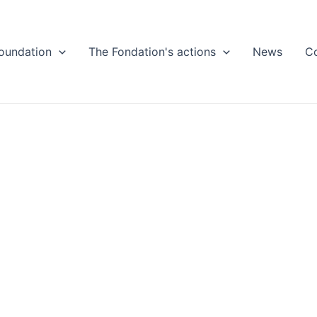
oundation
The Fondation's actions
News
C
éopolitique
 2025