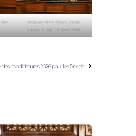
 Van
Ardavan Amir-Aslani, Xavier
Darcos et Jean-Robert Pitte
Next
Ouverture des candidatures 2026 pour les Prix de la Fondation Minou Amir-Aslani