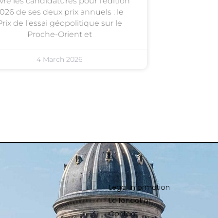
vre les candidatures pour l’édition
026 de ses deux prix annuels : le
Prix de l’essai géopolitique sur le
Proche-Orient et
4 March 2026
Legal Information
La fondation
Contact