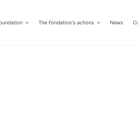
oundation
The Fondation's actions
News
C
Minou Amir-
arship