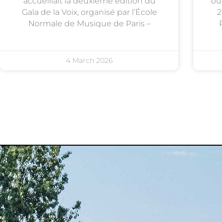
accueillait la deuxième édition du
ou
Gala de la Voix, organisé par l’École
2
Normale de Musique de Paris –
4 March 2026