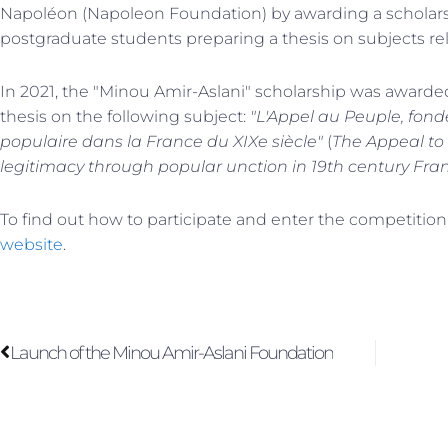
Napoléon (Napoleon Foundation) by awarding a scholars
postgraduate students preparing a thesis on subjects rel
In 2021, the "Minou Amir-Aslani" scholarship was awarded 
thesis on the following subject:
"L'Appel au Peuple, fonde
populaire dans la France du XIXe siècle"
(
The Appeal to 
legitimacy through popular unction in 19th century Fra
To find out how to participate and enter the competition,
website
.
Précédent
Launch of the Minou Amir-Aslani Foundation