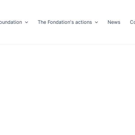
oundation
The Fondation's actions
News
C
itésDecember
22Actualités