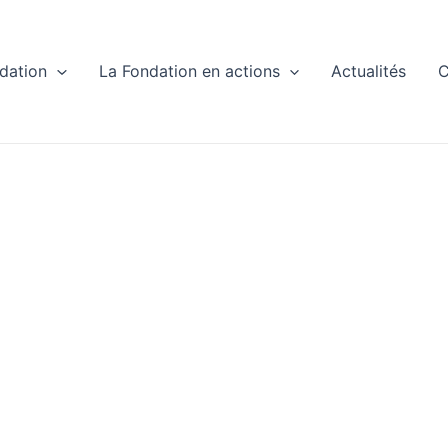
dation
La Fondation en actions
Actualités
C
sCréationActu
Toutes Nos Actualités