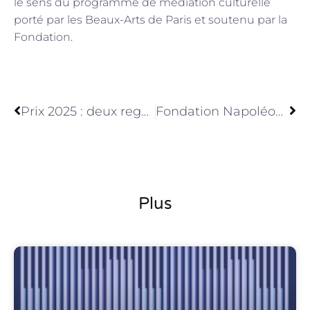
le sens du programme de médiation culturelle
porté par les Beaux-Arts de Paris et soutenu par la
Fondation.
Précédent
Sui
Prix 2025 : deux regards éclairants sur notre monde
Fondation Napoléon, la Bourse « Minou Amir-Aslani » attribuée à Loïc Pingot
Plus