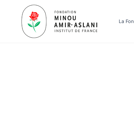
Aller
au
contenu
La Fon
ActualitésPr