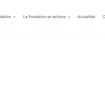
dation
La Fondation en actions
Actualités
C
oche OrientAc
Toutes Nos Actualités