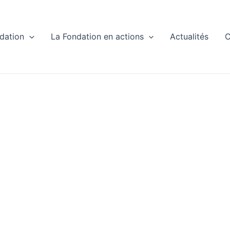
dation
La Fondation en actions
Actualités
C
ésPrix Geopoli
26Actualités