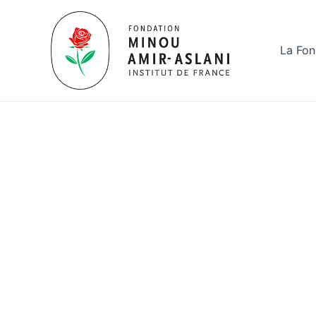
Aller
au
contenu
La Fon
ActualitésG