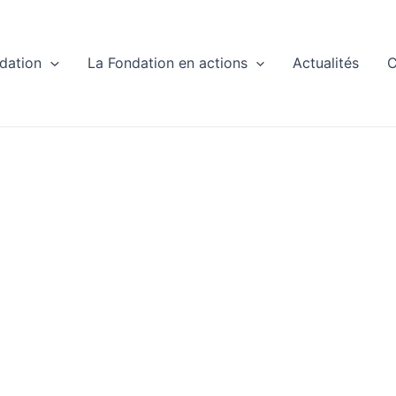
dation
La Fondation en actions
Actualités
C
eopolitiqueAc
Toutes Nos Actualités