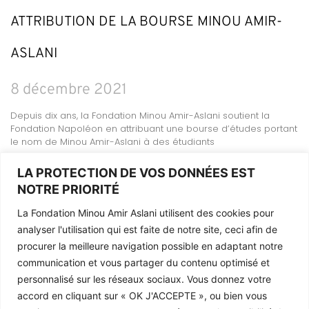
ATTRIBUTION DE LA BOURSE MINOU AMIR-
ASLANI
8 décembre 2021
Depuis dix ans, la Fondation Minou Amir-Aslani soutient la
Fondation Napoléon en attribuant une bourse d’études portant
le nom de Minou Amir-Aslani à des étudiants
LIRE LA SUITE »
LA PROTECTION DE VOS DONNÉES EST
NOTRE PRIORITÉ
La Fondation Minou Amir Aslani utilisent des cookies pour
analyser l'utilisation qui est faite de notre site, ceci afin de
Mentions légales
procurer la meilleure navigation possible en adaptant notre
La Fondation
communication et vous partager du contenu optimisé et
Contact
personnalisé sur les réseaux sociaux. Vous donnez votre
accord en cliquant sur «
OK J'ACCEPTE
», ou bien vous